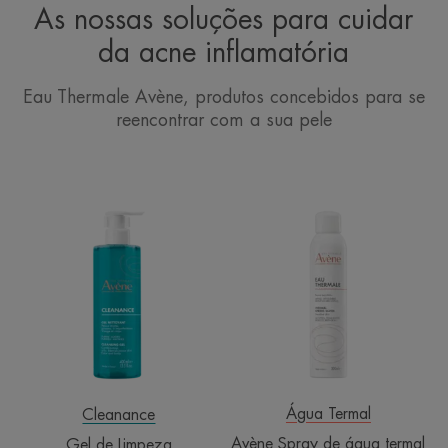
As nossas soluções para cuidar
da acne inflamatória
Eau Thermale Avène, produtos concebidos para se
reencontrar com a sua pele
Gel
Avène
de
Spray
Limpeza
de
água
termal
Água Termal
Cleanance
Avène Spray de água termal
Gel de Limpeza