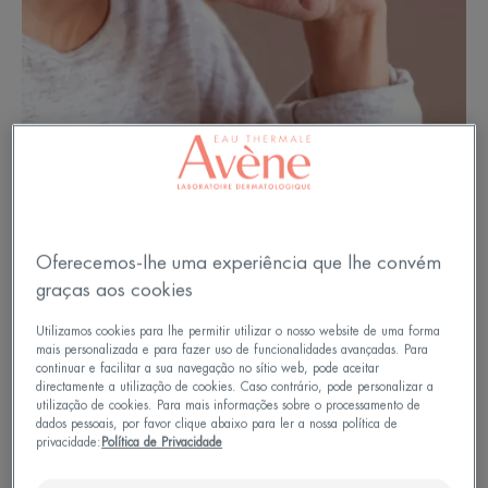
Oferecemos-lhe uma experiência que lhe convém
O que é a acne inflamatória?
graças aos cookies
Utilizamos cookies para lhe permitir utilizar o nosso website de uma forma
A acne inflamatória segue-se geralmente à acne
mais personalizada e para fazer uso de funcionalidades avançadas. Para
retencional, que se manifesta com pontos negros
continuar e facilitar a sua navegação no sítio web, pode aceitar
directamente a utilização de cookies. Caso contrário, pode personalizar a
ou microquistos. Estes são o resultado da
utilização de cookies. Para mais informações sobre o processamento de
dados pessoais, por favor clique abaixo para ler a nossa política de
sobreprodução e do espessamento do sebo, que
privacidade:
Política de Privacidade
não pode fluir através dos poros da pele. Este