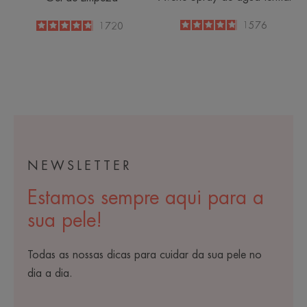
4.8
/
5
1576
4.8
/
5
1720
-
-
NEWSLETTER
Estamos sempre aqui para a
sua pele!
Todas as nossas dicas para cuidar da sua pele no
dia a dia.