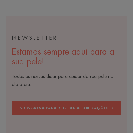
o
o
item
item
1
2
NEWSLETTER
Estamos sempre aqui para a
sua pele!
Todas as nossas dicas para cuidar da sua pele no
dia a dia.
SUBSCREVA PARA RECEBER ATUALIZAÇÕES