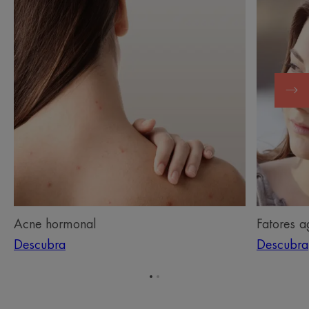
hormonal
agravant
da
acne
Acne hormonal
Fatores a
Descubra
Descubra
Ir
Ir
para
para