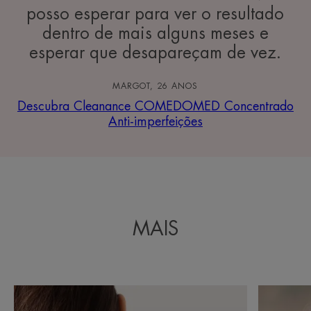
posso esperar para ver o resultado
dentro de mais alguns meses e
esperar que desapareçam de vez.
MARGOT, 26 ANOS
Descubra Cleanance COMEDOMED Concentrado
Anti-imperfeições
MAIS
Descubra
Descubra
Acne
Fatores