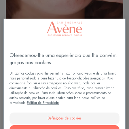
Oferecemos-lhe uma experiência que lhe convém
graças aos cookies
O que é a acne retencional?
Utilizamos cookies para lhe permitir utilizar o nosso website de uma forma
mais personalizada e para fazer uso de funcionalidades avançadas. Para
continuar e facilitar a sua navegação no sítio web, pode aceitar
directamente a utilização de cookies. Caso contrário, pode personalizar a
Esta é geralmente a forma em que aparece no
utilização de cookies. Para mais informações sobre o processamento de
rosto dos adolescentes: microquistos e pontos
dados pessoais, por favor clique abaixo para ler a nossa política de
privacidade:
Política de Privacidade
negros resultam da sobreprodução de sebo
causada pela perturbação hormonal da
Definições de cookies
puberdade.