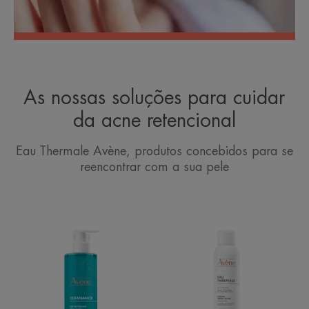
As nossas soluções para cuidar
da acne retencional
Eau Thermale Avène, produtos concebidos para se
reencontrar com a sua pele
Gel
Avène
de
Spray
Limpeza
de
água
termal