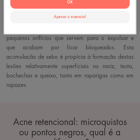
OK
Mas porque é que se formam? Porque o sebo, que
Apenas o essencial
é mais espesso e produzido em maiores
quantidades, não pode fluir através dos poros, os
pequenos orifícios que servem para o expulsar e
que acabam por ficar bloqueados. Esta
acumulação de sebo é propícia à formação destas
lesões relativamente superficiais no nariz, testa,
bochechas e queixo, tanto em raparigas como em
rapazes.
Acne retencional: microquistos
ou pontos negros, qual é a