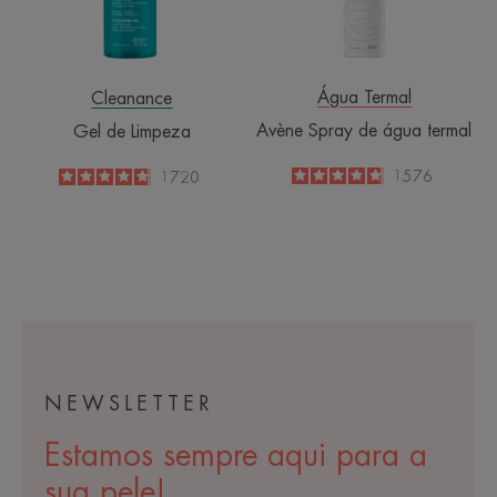
Água Termal
Cleanance
Avène Spray de água termal
Gel de Limpeza
4.8
/
5
1576
4.8
/
5
1720
-
-
NEWSLETTER
Estamos sempre aqui para a
sua pele!