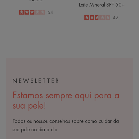
Leite Mineral SPF 50+
3
/
5
64
2.6
/
5
42
-
-
NEWSLETTER
Estamos sempre aqui para a
sua pele!
Todos os nossos conselhos sobre como cuidar da
sua pele no dia a dia.