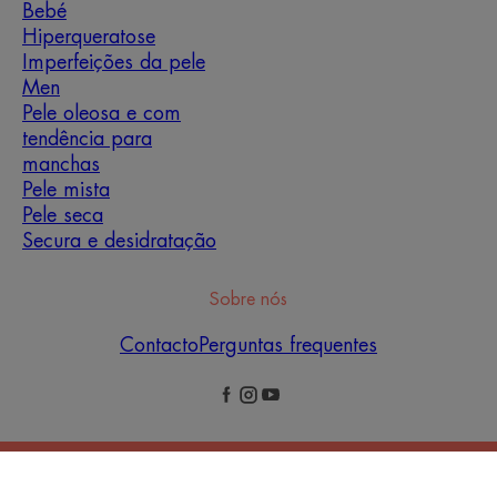
Bebé
Hiperqueratose
Imperfeições da pele
Men
Pele oleosa e com
tendência para
manchas
Pele mista
Pele seca
Secura e desidratação
Sobre nós
Contacto
Perguntas frequentes
Avisos Legais
Política de Privacidade
Definições de cookies