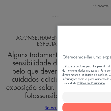
1: hipoderme; 2
Ir
Ir
Ir
para
para
para
o
o
o
item
item
item
ACONSELHAMENTO AMIGÁVEL E
1
2
3
ESPECIALIZADO
Alguns tratamentos aumentam a
Oferecemos-lhe uma exper
sensibilidade da pele ao sol,
Utilizamos cookies para lhe permitir u
pelo que devem ser tomados
de funcionalidades avançadas. Para cont
directamente a utilização de cookies. C
cuidados adicionais antes da
informações sobre o processamento de da
privacidade:
Política de Privacidade
exposição solar. A isto chama-se
fotossensibilização.
Saiba mais