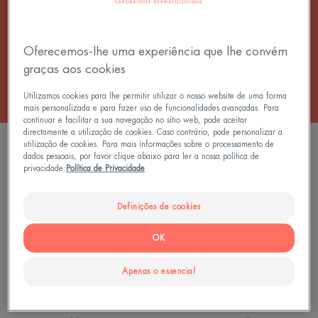
pele.
Oferecemos-lhe uma experiência que lhe convém
Todas as Creme
graças aos cookies
Utilizamos cookies para lhe permitir utilizar o nosso website de uma forma
mais personalizada e para fazer uso de funcionalidades avançadas. Para
continuar e facilitar a sua navegação no sítio web, pode aceitar
directamente a utilização de cookies. Caso contrário, pode personalizar a
2 resultados "Cuidados nutritivos"
utilização de cookies. Para mais informações sobre o processamento de
dados pessoais, por favor clique abaixo para ler a nossa política de
privacidade:
Política de Privacidade
Creme
NUTRITION
creme
de
Definições de cookies
duche
OK
Apenas o essencial