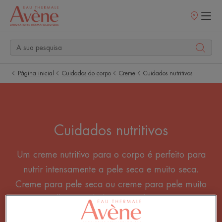
Pontos
de
venda
Página inicial
Cuidados do corpo
Creme
Cuidados nutritivos
Cuidados nutritivos
Um creme nutritivo para o corpo é perfeito para
nutrir intensamente a pele seca e muito seca.
Creme para pele seca ou creme para pele muito
seca? Escolha o cuidado corporal que irá oferecer
um casulo de suavidade e conforto para a sua