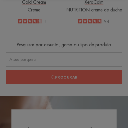
Cold Cream
XeraCalm
Creme
NUTRITION creme de duche
4.4
/
5
11
4.8
/
5
94
-
-
Pesquisar por assunto, gama ou tipo de produto
PROCURAR