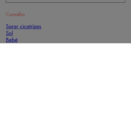
Conselho
Sarar cicatrizes
Sol
Bebé
Hiperqueratose
Imperfeições da pele
Men
Pele oleosa e com
tendência para
manchas
Pele mista
Pele seca
Secura e desidratação
Sobre nós
Contacto
Perguntas frequentes