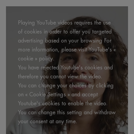
Playing YouTube videos requires the use
of cookies in order to offer you targeted
advertising based on your browsing For
more information, please visit YouTube's «
cookie » policy.
You have rejected Youtube's cookies and
therefore you cannot view the video.
You can change your choices by clicking
on « Cookie Settings » and accept
Youtube's cookies to enable the video.
You can change this setting and withdraw
your consent at any time.