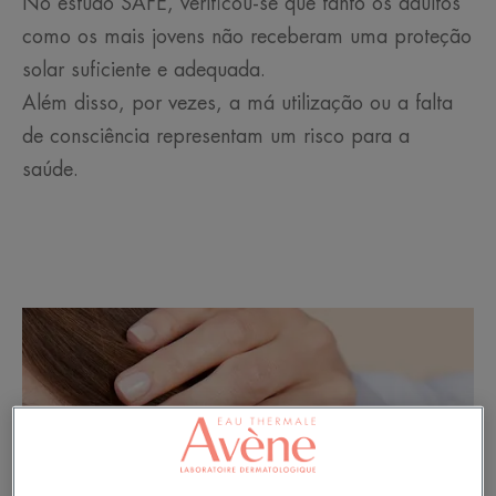
No estudo SAFE, verificou-se que tanto os adultos
como os mais jovens não receberam uma proteção
solar suficiente e adequada.
Além disso, por vezes, a má utilização ou a falta
de consciência representam um risco para a
saúde.