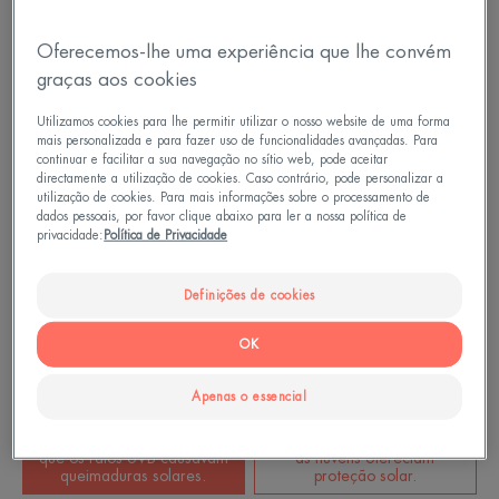
Oferecemos-lhe uma experiência que lhe convém
graças aos cookies
Utilizamos cookies para lhe permitir utilizar o nosso website de uma forma
mais personalizada e para fazer uso de funcionalidades avançadas. Para
continuar e facilitar a sua navegação no sítio web, pode aceitar
directamente a utilização de cookies. Caso contrário, pode personalizar a
utilização de cookies. Para mais informações sobre o processamento de
dados pessoais, por favor clique abaixo para ler a nossa política de
privacidade:
Política de Privacidade
Definições de cookies
OK
Apenas o essencial
45
21
dos inquiridos não sabiam
dos inquiridos pensavam que
que os raios UVB causavam
as nuvens ofereciam
queimaduras solares.
proteção solar.