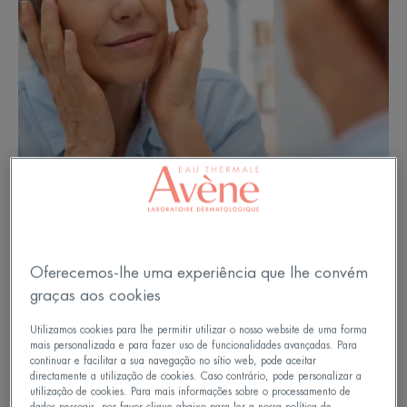
Oferecemos-lhe uma experiência que lhe convém
graças aos cookies
Após os 60 anos, as marcas do
Utilizamos cookies para lhe permitir utilizar o nosso website de uma forma
tempo tomam forma
mais personalizada e para fazer uso de funcionalidades avançadas. Para
continuar e facilitar a sua navegação no sítio web, pode aceitar
directamente a utilização de cookies. Caso contrário, pode personalizar a
Os sinais do tempo podem aparecer na sua pele.
utilização de cookies. Para mais informações sobre o processamento de
dados pessoais, por favor clique abaixo para ler a nossa política de