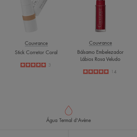
Rosa
Veludo
Couvrance
Couvrance
Bálsamo Embelezador
Stick Corretor Coral
Lábios Rosa Veludo
5
/
5
3
-
5
/
5
14
-
Água Termal d'Avène