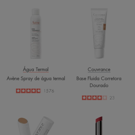
Avène
Base
Spray
Fluida
de
Corretora
água
Dourado
termal
Água Termal
Couvrance
Avène Spray de água termal
Base Fluida Corretora
Dourado
4.8
/
5
1576
-
4
/
5
23
-
Stick
Bálsamo
Corretor
Embelezador
Coral
Lábios