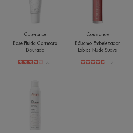
Suave
Couvrance
Couvrance
Base Fluida Corretora
Bálsamo Embelezador
Dourado
Lábios Nude Suave
4
/
5
23
4.7
/
5
12
-
-
Avène
Spray
de
água
termal