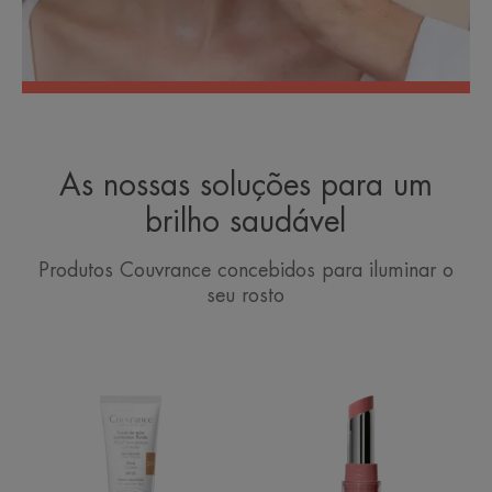
As nossas soluções para um
brilho saudável
Produtos Couvrance concebidos para iluminar o
seu rosto
Base
Bálsamo
Fluida
Embelezador
Corretora
Lábios
Dourado
Nude