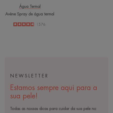
Água Termal
Avène Spray de água termal
4.8
/
5
1576
-
NEWSLETTER
Estamos sempre aqui para a
sua pele!
Todas as nossas dicas para cuidar da sua pele no