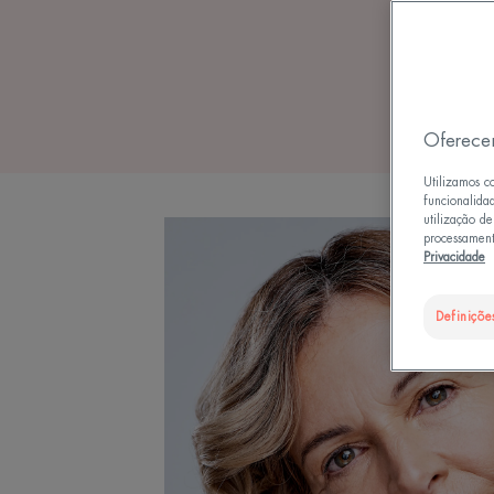
Oferece
Utilizamos c
funcionalida
utilização d
processament
Privacidade
Definiçõe