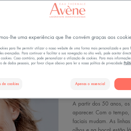
Atualizado em
24/04/25
, validado por
a direção médica
.
Como aplicar a maquilhagem de acordo com a sua id
mos-lhe uma experiência que lhe convém graças aos cooki
ookies para lhe permitir utilizar o nosso website de uma forma mais personalizada e para 
des avançadas. Para continuar e facilitar a sua navegação no sítio web, pode aceitar direc
e cookies. Caso contrário, pode personalizar a utilização de cookies. Para mais informaçõe
Aos 50 ano
o de dados pessoais, por favor clique abaixo para ler a nossa política de privacidade:
Polít
sinais da 
s de cookies
Apenas o essencial
tempo
A partir dos 50 anos, o
aparecer. Com o tempo, c
faciais mudam. As linhas
olhos e na boca) estão lá