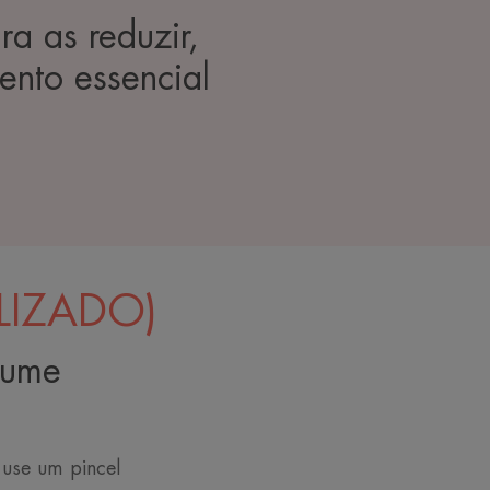
a as reduzir,
ento essencial
LIZADO)
lume
 use um pincel