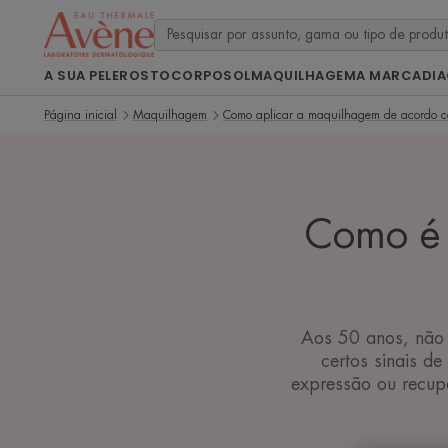
A SUA PELE
ROSTO
CORPO
SOL
MAQUILHAGEM
A MARCA
DI
Página inicial
Maquilhagem
Como aplicar a maquilhagem de acordo c
Como é 
Aos 50 anos, não
certos sinais d
expressão ou recup