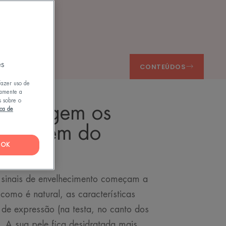
ade?
es
CONTEÚDOS
fazer uso de
tamente a
s sobre o
s, surgem os
ica de
passagem do
OK
s sinais de envelhecimento começam a
omo é natural, as características
 de expressão (na testa, no canto dos
. A sua pele fica desidratada mais