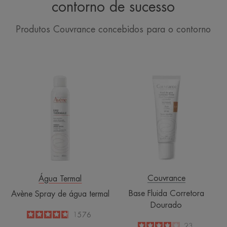
contorno de sucesso
Produtos Couvrance concebidos para o contorno
Avène
Base
Spray
Fluida
de
Corretora
água
Dourado
termal
Couvrance
Água Termal
Base Fluida Corretora
Avène Spray de água termal
Dourado
4.8
/
5
1576
-
4
/
5
23