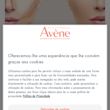
Oferecemos-lhe uma experiência que lhe convém
graças aos cookies
Como funciona o contorno?
Utilizamos cookies para lhe permitir utilizar o nosso website de uma forma
mais personalizada e para fazer uso de funcionalidades avançadas. Para
continuar e facilitar a sua navegação no sítio web, pode aceitar
Ao jogar com sombras e luz, é possível modificar
directamente a utilização de cookies. Caso contrário, pode personalizar a
utilização de cookies. Para mais informações sobre o processamento de
os volumes de um rosto: para emagrecer um rosto
dados pessoais, por favor clique abaixo para ler a nossa política de
privacidade:
Política de Privacidade
redondo, para suavizar os ângulos de um rosto
quadrado, para reequilibrar a sua forma e assim
Definições de cookies