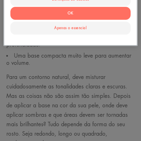
realçá-lo. Irá precisar de 3 produtos:
OK
Uma base fluida ou compacta na cor da sua
pele.
Apenas o essencial
Uma base compacta escura para criar
profundidade.
Uma base compacta muito leve para aumentar
o volume.
Para um contorno natural, deve misturar
cuidadosamente as tonalidades claras e escuras.
Mas as coisas não são assim tão simples. Depois
de aplicar a base na cor da sua pele, onde deve
aplicar sombras e que áreas devem ser tornadas
mais brilhantes? Tudo depende da forma do seu
rosto. Seja redondo, longo ou quadrado,