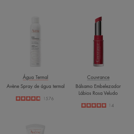
Avène
Bálsamo
Spray
Embelezador
de
Lábios
água
Rosa
termal
Veludo
Água Termal
Couvrance
Avène Spray de água termal
Bálsamo Embelezador
Lábios Rosa Veludo
4.8
/
5
1576
-
5
/
5
14
-
Creme
UV