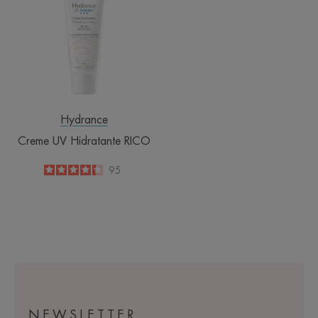
Hidratante
RICO
Hydrance
Creme UV Hidratante RICO
4.3
/
5
95
-
NEWSLETTER