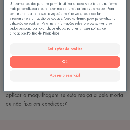
Porque é que a pele fica seca?
Utilizamos cookies para lhe permitir utilizar o nosso website de uma forma
mais personalizada e para fazer uso de funcionalidades avançadas. Para
continuar e facilitar a sua navegação no sítio web, pode aceitar
Já ouviu falar em "xerose"? Este é o termo
directamente a utilização de cookies. Caso contrário, pode personalizar a
utilização de cookies. Para mais informações sobre o processamento de
científico para pele seca. Esta sensação
dados pessoais, por favor clique abaixo para ler a nossa política de
desagradável tem várias causas. Fatores químicos
privacidade:
Política de Privacidade
(sabões, etc.) ou fatores climáticos (vento, frio,
Definições de cookies
etc.). A idade também desempenha um papel na
secura da pele. 75% das pessoas com mais de 65
OK
anos são afetadas. A epiderme torna-se mais fina
Apenas o essencial
e a renovação celular mais lenta. Isto levanta
dúvidas sobre a maquilhagem. Como é que pode
aplicar a maquilhagem se esta realça a pele morta
ou não fixa em condições?