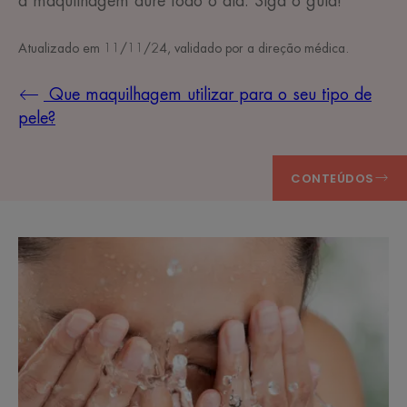
a maquilhagem dure todo o dia. Siga o guia!
Atualizado em
11/11/24
, validado por
a direção médica
.
Que maquilhagem utilizar para o seu tipo de
pele?
CONTEÚDOS