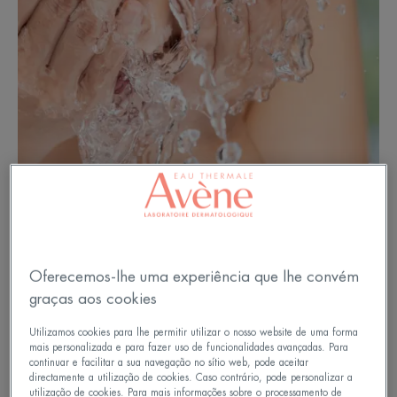
Oferecemos-lhe uma experiência que lhe convém
Pele oleosa: limpar e hidratar
graças aos cookies
Textura irregular da pele, poros largos, pele
Utilizamos cookies para lhe permitir utilizar o nosso website de uma forma
mais personalizada e para fazer uso de funcionalidades avançadas. Para
brilhante... É assim que se caracteriza a pele
continuar e facilitar a sua navegação no sítio web, pode aceitar
oleosa. Produz excesso de sebo e este pode ter
directamente a utilização de cookies. Caso contrário, pode personalizar a
utilização de cookies. Para mais informações sobre o processamento de