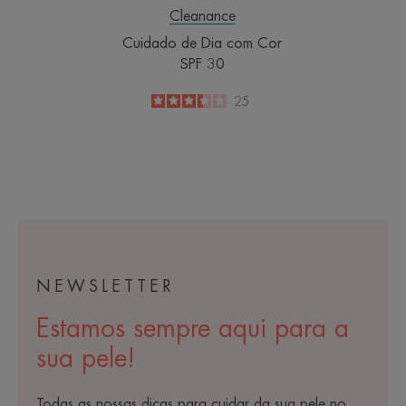
Cleanance
Cuidado de Dia com Cor
SPF 30
3.4
/
5
25
-
NEWSLETTER
Estamos sempre aqui para a
sua pele!
Todas as nossas dicas para cuidar da sua pele no