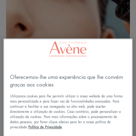
Oferecemos-lhe uma experiência que lhe convém
graças aos cookies
Porque deve SEMPRE remover a
Utilizamos cookies para lhe permitir utilizar o nosso website de uma forma
maquilhagem dos olhos?
mais personalizada e para fazer uso de funcionalidades avançadas. Para
continuar e facilitar a sua navegação no sítio web, pode aceitar
directamente a utilização de cookies. Caso contrário, pode personalizar a
A zona dos olhos é uma zona particularmente
utilização de cookies. Para mais informações sobre o processamento de
dados pessoais, por favor clique abaixo para ler a nossa política de
sensível do rosto, uma vez que a pele é muito fina.
privacidade:
Política de Privacidade
Manter a maquilhagem enquanto dorme deixa