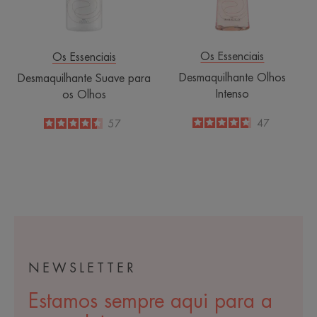
Os Essenciais
Os Essenciais
Desmaquilhante Olhos
Desmaquilhante Suave para
Intenso
os Olhos
4.7
/
5
47
4.4
/
5
57
-
-
NEWSLETTER
Estamos sempre aqui para a