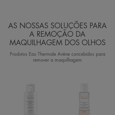
AS NOSSAS SOLUÇÕES PARA
A REMOÇÃO DA
MAQUILHAGEM DOS OLHOS
Produtos Eau Thermale Avène concebidos para
remover a maquilhagem
Desmaquilhante
Desmaquilhant
Suave
Olhos
para
Intenso
os
Olhos