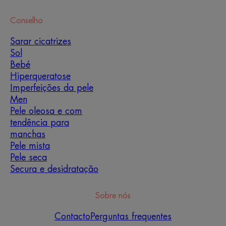
Conselho
Sarar cicatrizes
Sol
Bebé
Hiperqueratose
Imperfeições da pele
Men
Pele oleosa e com
tendência para
manchas
Pele mista
Pele seca
Secura e desidratação
Sobre nós
Contacto
Perguntas frequentes