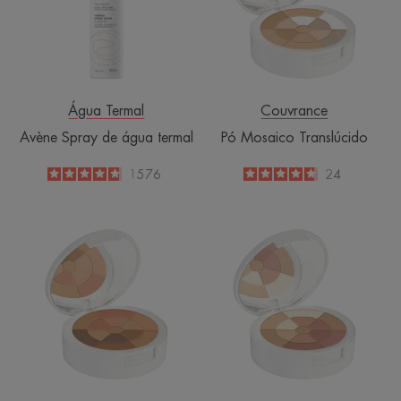
termal
Água Termal
Couvrance
Avène Spray de água termal
Pó Mosaico Translúcido
4.8
/
5
1576
4.7
/
5
24
-
-
Pó
Pó
Mosaico
Mosaico
Bronzeado
Natural