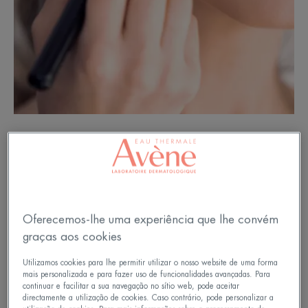
Fixe a sua maquilhagem facial
com uma base em pó
Oferecemos-lhe uma experiência que lhe convém
Depois de hidratar o seu rosto com um produto
graças aos cookies
adequado, aplicou a sua base líquida ou
Utilizamos cookies para lhe permitir utilizar o nosso website de uma forma
mais personalizada e para fazer uso de funcionalidades avançadas. Para
compacta. Pode também ter corrigido uma ou
continuar e facilitar a sua navegação no sítio web, pode aceitar
duas imperfeições, utilizando um pincel corretor
directamente a utilização de cookies. Caso contrário, pode personalizar a