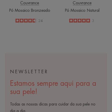
Couvrance
Couvrance
Pó Mosaico Bronzeado
Pó Mosaico Natural
4.7
/
5
24
5
/
5
3
-
-
NEWSLETTER
Estamos sempre aqui para a
sua pele!
Todas as nossas dicas para cuidar da sua pele no
dia a dia.