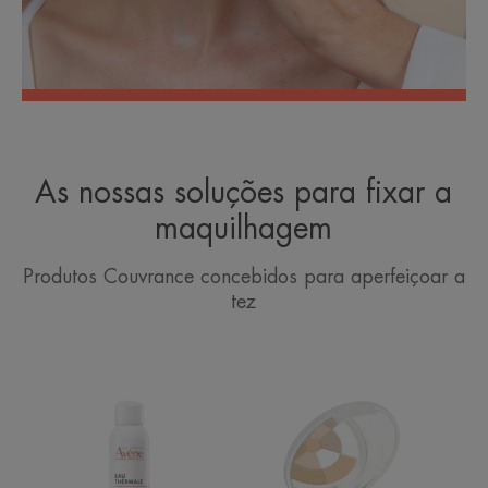
As nossas soluções para fixar a
maquilhagem
Produtos Couvrance concebidos para aperfeiçoar a
tez
Avène
Pó
Spray
Mosaico
de
Translúcido
água