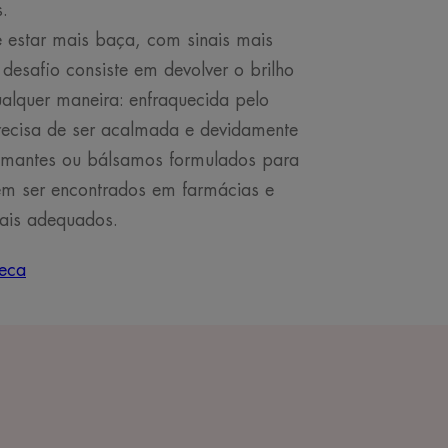
s.
estar mais baça, com sinais mais
desafio consiste em devolver o brilho
alquer maneira: enfraquecida pelo
recisa de ser acalmada e devidamente
lmantes ou bálsamos formulados para
em ser encontrados em farmácias e
ais adequados.
eca