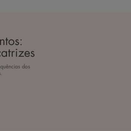
ntos:
atrizes
equências dos
s.