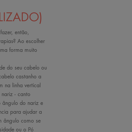
LIZADO)
fazer, então,
rapias? Ao escolher
 uma forma muito
de do seu cabelo ou
 cabelo castanho a
 na linha vertical
 nariz - canto
o ângulo do nariz e
ncia para ajudar a
um ângulo como se
sidade ou o Pó