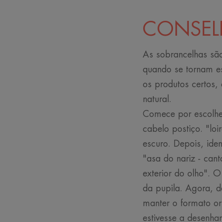
CONSELH
As sobrancelhas são
quando se tornam es
os produtos certos,
natural.
Comece por escolhe
cabelo postiço. "lo
escuro. Depois, iden
"asa do nariz - cant
exterior do olho". 
da pupila. Agora, d
manter o formato or
estivesse a desenha