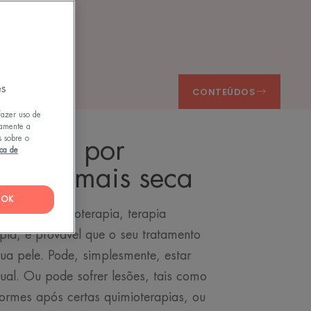
es
CONTEÚDOS
fazer uso de
tamente a
s sobre o
uecida por
ica de
: pele mais seca
OK
terapia, quimioterapia, terapia
pia, é provável que o seu tratamento
ua pele. Pode, simplesmente, estar
ual. Ou pode sofrer lesões, tais como
ormes após certas quimioterapias, ou