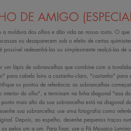
O DE AMIGO (ESPECIA
 a moldura dos olhos e dão vida ao nosso rosto. O que 
cassas ou desaparecem sob o efeito de certas quimiote
 é possível redesenhá-las ou simplesmente realçá-las de
r um lápis de sobrancelhas que combine com a tonalida
iro" para cabelo loiro a castanho-claro, "castanho" para
tifique os pontos de referência: as sobrancelhas começam
o interior do olho", e terminam na linha diagonal "asa do
O ponto mais alto da sua sobrancelha está na diagonal d
esenhe sua sobrancelha: use uma fotografia como referê
iginal. Depois, ao espelho, desenhe pequenos traços n
r os pelos um a um. Para fixar, use o Pó Mosaico Lumino