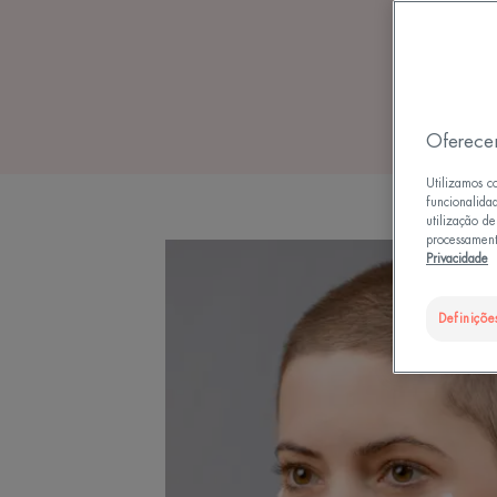
Oferece
Utilizamos c
funcionalida
utilização d
processament
Privacidade
Definiçõe