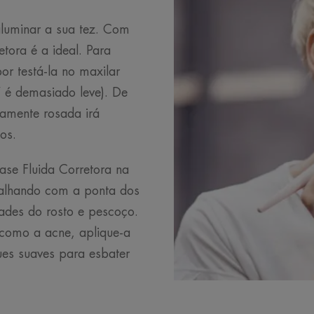
iluminar a sua tez. Com
etora é a ideal. Para
or testá-la no maxilar
í é demasiado leve). De
ramente rosada irá
hos.
ase Fluida Corretora na
palhando com a ponta dos
ades do rosto e pescoço.
como a acne, aplique-a
es suaves para esbater