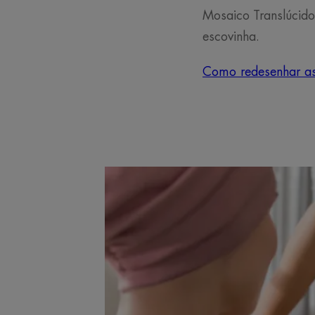
Mosaico Translúcido
escovinha.
Como redesenhar as