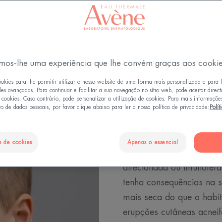
Atualizado em
25/10/24
, validado por
a direção médica
.
Que maquilhagem utilizar para o seu tipo de pele?
mos-lhe uma experiência que lhe convém graças aos cooki
ookies para lhe permitir utilizar o nosso website de uma forma mais personalizada e para 
des avançadas. Para continuar e facilitar a sua navegação no sítio web, pode aceitar direc
e cookies. Caso contrário, pode personalizar a utilização de cookies. Para mais informaçõe
Pele enfraq
o de dados pessoais, por favor clique abaixo para ler a nossa política de privacidade:
Polít
tratamentos
s de cookies
Apenas o essencial
Quer esteja a fazer radio
direcionada ou imunotera
tenha consequências na s
mais seca do que o habit
erupções cutâneas acneif