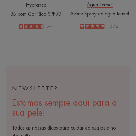
Água Termal
Hydrance
Avène Spray de água termal
BB com Cor Rico SPF30
4.8
/
5
1576
4.6
/
5
27
-
-
NEWSLETTER
Estamos sempre aqui para a
sua pele!
Todas as nossas dicas para cuidar da sua pele no