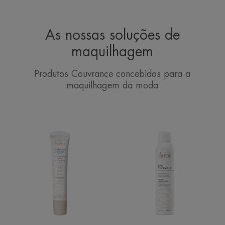
As nossas soluções de
maquilhagem
Produtos Couvrance concebidos para a
maquilhagem da moda
BB
Avène
com
Spray
Cor
de
Rico
água
SPF30
termal