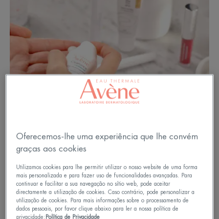
Oferecemos-lhe uma experiência que lhe convém
graças aos cookies
Regra número 1: organização
Utilizamos cookies para lhe permitir utilizar o nosso website de uma forma
mais personalizada e para fazer uso de funcionalidades avançadas. Para
continuar e facilitar a sua navegação no sítio web, pode aceitar
Em primeiro lugar, mesmo que não tenha mais de
directamente a utilização de cookies. Caso contrário, pode personalizar a
utilização de cookies. Para mais informações sobre o processamento de
5 minutos para fazer a sua maquilhagem, tire o
dados pessoais, por favor clique abaixo para ler a nossa política de
privacidade:
Política de Privacidade