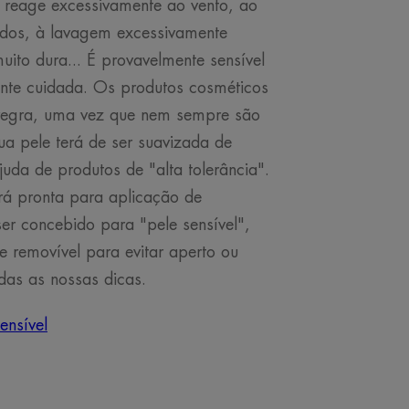
 reage excessivamente ao vento, ao
ados, à lavagem excessivamente
uito dura... É provavelmente sensível
ente cuidada. Os produtos cosméticos
regra, uma vez que nem sempre são
ua pele terá de ser suavizada de
uda de produtos de "alta tolerância".
rá pronta para aplicação de
r concebido para "pele sensível",
e removível para evitar aperto ou
odas as nossas dicas.
ensível