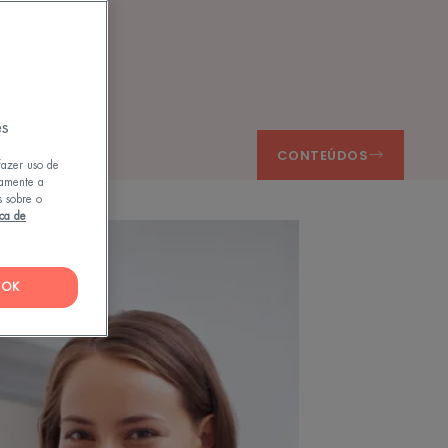
es
CONTEÚDOS
fazer uso de
tamente a
s sobre o
ica de
OK