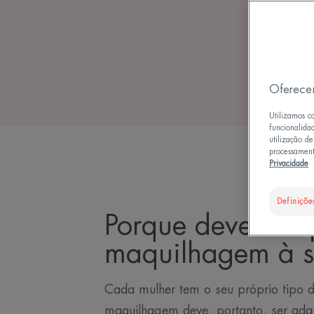
Oferece
Utilizamos c
funcionalida
utilização d
processament
Privacidade
Definiçõe
Porque deve ada
maquilhagem à s
Cada mulher tem o seu próprio tipo d
maquilhagem deve, portanto, ser ada