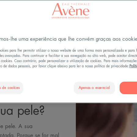
Atualizado em
25/10/24
, validado por
a direção médica
.
Maquilhagem
mos-lhe uma experiência que lhe convém graças aos cooki
ookies para lhe permitir utilizar o nosso website de uma forma mais personalizada e para 
des avançadas. Para continuar e facilitar a sua navegação no sítio web, pode aceitar direc
e cookies. Caso contrário, pode personalizar a utilização de cookies. Para mais informaçõe
o de dados pessoais, por favor clique abaixo para ler a nossa política de privacidade:
Polít
s de cookies
Apenas o essencial
ptar a
ua pele?
e pele. A sua
ptada. Porque se for mal