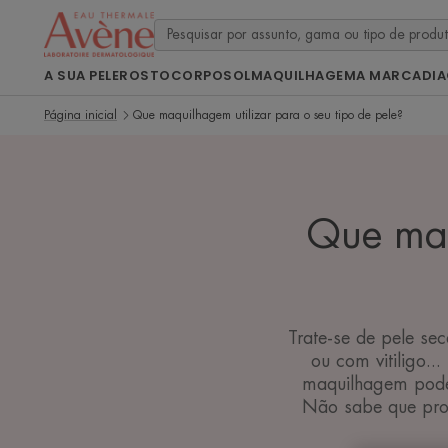
A SUA PELE
ROSTO
CORPO
SOL
MAQUILHAGEM
A MARCA
DI
Página inicial
Que maquilhagem utilizar para o seu tipo de pele?
Que maq
Trate-se de pele se
ou com vitiligo.
maquilhagem pode 
Não sabe que prod