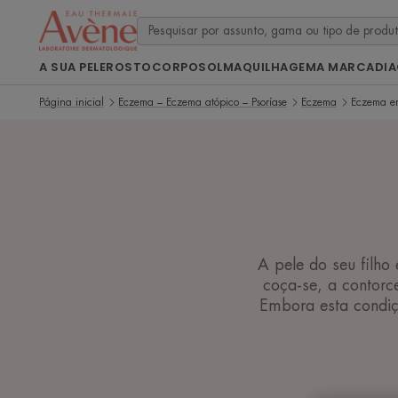
A SUA PELE
ROSTO
CORPO
SOL
MAQUILHAGEM
A MARCA
DI
Página inicial
Eczema – Eczema atópico – Psoríase
Eczema
Eczema e
A pele do seu filho
coça-se, a contorce
Embora esta condiç