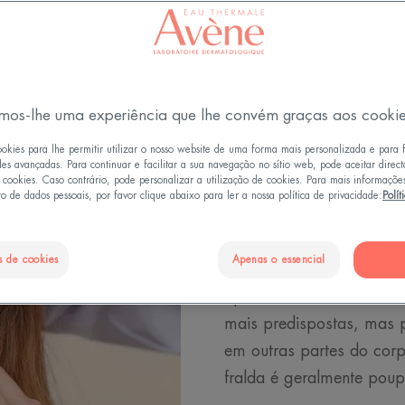
Eczema
mos-lhe uma experiência que lhe convém graças aos cooki
Eczema infa
ookies para lhe permitir utilizar o nosso website de uma forma mais personalizada e para 
des avançadas. Para continuar e facilitar a sua navegação no sítio web, pode aceitar direc
e cookies. Caso contrário, pode personalizar a utilização de cookies. Para mais informaçõe
compreender
o de dados pessoais, por favor clique abaixo para ler a nossa política de privacidade:
Polít
O seu bebé está mal-hum
s de cookies
Apenas o essencial
lençóis, mexe... O ecze
após o nascimento. A te
mais predispostas, mas
em outras partes do corp
fralda é geralmente pou