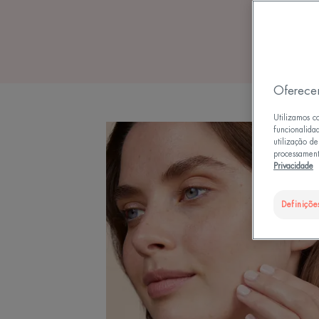
Oferece
Utilizamos c
funcionalida
utilização d
processament
Privacidade
Definiçõe