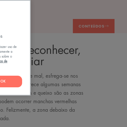
CONTEÚDOS
es
ntil: reconhecer,
fazer uso de
tamente a
s sobre o
, aliviar
ica de
orado, dorme mal, esfrega-se nos
OK
ma infantil aparece algumas semanas
sta, bochechas e queixo são as zonas
 podem ocorrer manchas vermelhas
o. Felizmente, a zona debaixo da
pada.