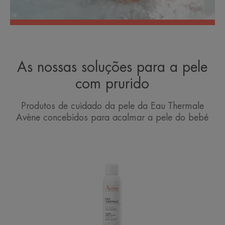
As nossas soluções para a pele
com prurido
Produtos de cuidado da pele da Eau Thermale
Avène concebidos para acalmar a pele do bebé
Avène
Spray
de
água
termal