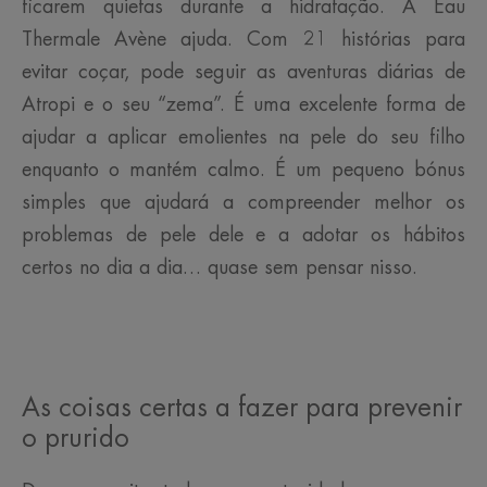
ficarem quietas durante a hidratação. A Eau
Thermale Avène ajuda. Com 21 histórias para
evitar coçar, pode seguir as aventuras diárias de
Atropi e o seu “zema”. É uma excelente forma de
ajudar a aplicar emolientes na pele do seu filho
enquanto o mantém calmo. É um pequeno bónus
simples que ajudará a compreender melhor os
problemas de pele dele e a adotar os hábitos
certos no dia a dia… quase sem pensar nisso.
As coisas certas a fazer para prevenir
o prurido