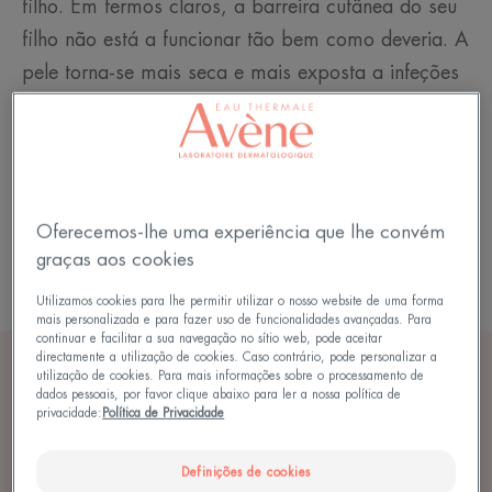
filho. Em termos claros, a barreira cutânea do seu
filho não está a funcionar tão bem como deveria. A
pele torna-se mais seca e mais exposta a infeções
e alergénios. O resultado é o aparecimento de
manchas, zonas vermelhas e prurido. Isto tem um
forte impacto na qualidade de vida do seu filho e
na sua, com o seu filho a ter potencialmente
Oferecemos-lhe uma experiência que lhe convém
dificuldade em adormecer, mau humor e muito
graças aos cookies
mais.
Utilizamos cookies para lhe permitir utilizar o nosso website de uma forma
mais personalizada e para fazer uso de funcionalidades avançadas. Para
continuar e facilitar a sua navegação no sítio web, pode aceitar
directamente a utilização de cookies. Caso contrário, pode personalizar a
utilização de cookies. Para mais informações sobre o processamento de
dados pessoais, por favor clique abaixo para ler a nossa política de
privacidade:
Política de Privacidade
Ceder à comichão (prurido) aumenta
Definições de cookies