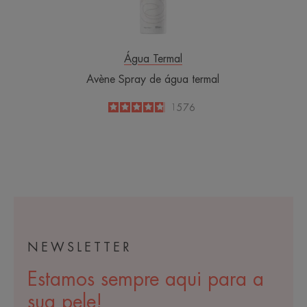
Água Termal
Avène Spray de água termal
4.8
/
5
1576
-
NEWSLETTER
Estamos sempre aqui para a
sua pele!