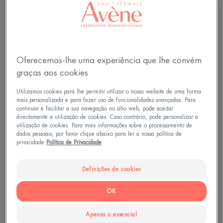
Oferecemos-lhe uma experiência que lhe convém
graças aos cookies
Utilizamos cookies para lhe permitir utilizar o nosso website de uma forma
mais personalizada e para fazer uso de funcionalidades avançadas. Para
continuar e facilitar a sua navegação no sítio web, pode aceitar
directamente a utilização de cookies. Caso contrário, pode personalizar a
utilização de cookies. Para mais informações sobre o processamento de
Formas e localizações da
dados pessoais, por favor clique abaixo para ler a nossa política de
privacidade:
Política de Privacidade
psoríase em crianças
A forma mais comum de psoríase nas crianças é,
Definições de cookies
tal como nos adultos, a psoríase em placas.
OK
Caracteriza-se pela formação de placas
vermelhas, inflamadas, simétricas e bem definidas.
Apenas o essencial