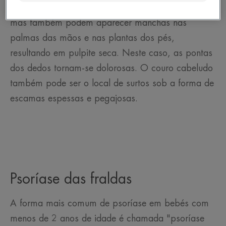
É mais comum no rosto das crianças pequenas,
mas também podem aparecer manchas nas
palmas das mãos e nas plantas dos pés,
resultando em pulpite seca. Neste caso, as pontas
dos dedos tornam-se dolorosas. O couro cabeludo
também pode ser o local de surtos sob a forma de
escamas espessas e pegajosas.
Psoríase das fraldas
A forma mais comum de psoríase em bebés com
menos de 2 anos de idade é chamada "psoríase