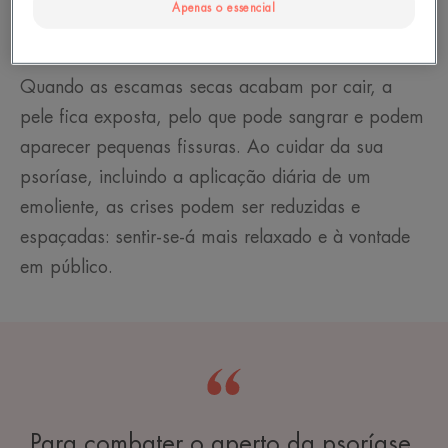
Apenas o essencial
as mãos quando a palma da mão, dedos ou unhas
são afetados. Todas estas zonas são sensíveis.
Quando as escamas secas acabam por cair, a
pele fica exposta, pelo que pode sangrar e podem
aparecer pequenas fissuras. Ao cuidar da sua
psoríase, incluindo a aplicação diária de um
emoliente, as crises podem ser reduzidas e
espaçadas: sentir-se-á mais relaxado e à vontade
em público.
Para combater o aperto da psoríase,