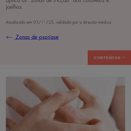
aplica às "zonas de fricção" dos cotovelos e
joelhos.
Atualizado em
03/11/25
, validado por
a direção médica
.
Zonas de psoríase
CONTEÚDOS