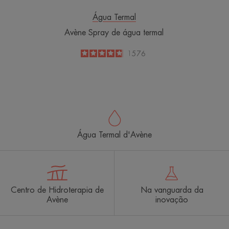
Água Termal
Avène Spray de água termal
4.8
/
5
1576
-
Água Termal d'Avène
Centro de Hidroterapia de
Na vanguarda da
Avène
inovação