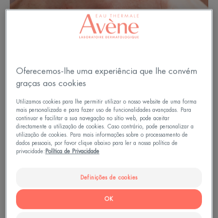
Oferecemos-lhe uma experiência que lhe convém
graças aos cookies
Utilizamos cookies para lhe permitir utilizar o nosso website de uma forma
mais personalizada e para fazer uso de funcionalidades avançadas. Para
continuar e facilitar a sua navegação no sítio web, pode aceitar
directamente a utilização de cookies. Caso contrário, pode personalizar a
utilização de cookies. Para mais informações sobre o processamento de
dados pessoais, por favor clique abaixo para ler a nossa política de
privacidade:
Política de Privacidade
Extremidades delicadas
Definições de cookies
OK
A psoríase pode tornar difícil o andar, caso esta se
desenvolva nos pés ou dedos dos pés, e o apertar