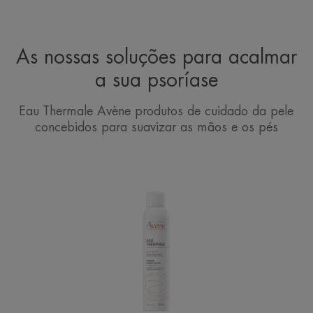
As nossas soluções para acalmar
a sua psoríase
Eau Thermale Avène produtos de cuidado da pele
concebidos para suavizar as mãos e os pés
Avène
Spray
de
água
termal