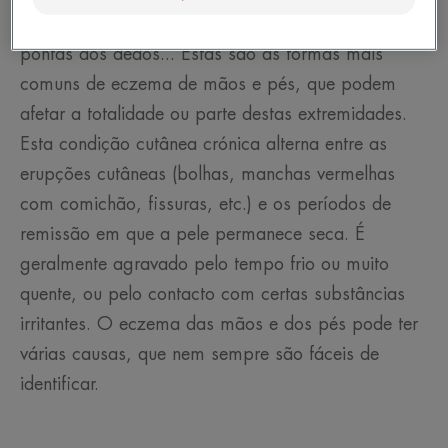
de água entre os dedos dos pés, descamação das
pontas dos dedos... Estas são as formas mais
comuns de eczema de mãos e pés, que podem
afetar a totalidade ou parte destas extremidades.
Esta condição cutânea crónica alterna entre as
erupções cutâneas (bolhas, manchas vermelhas
com comichão, fissuras, etc.) e os períodos de
remissão em que a pele permanece seca. É
geralmente agravado pelo tempo frio ou muito
quente, ou pelo contacto com certas substâncias
irritantes. O eczema das mãos e dos pés pode ter
várias causas, que nem sempre são fáceis de
identificar.