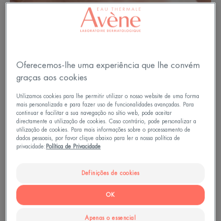
Oferecemos-lhe uma experiência que lhe convém
graças aos cookies
Utilizamos cookies para lhe permitir utilizar o nosso website de uma forma
mais personalizada e para fazer uso de funcionalidades avançadas. Para
continuar e facilitar a sua navegação no sítio web, pode aceitar
directamente a utilização de cookies. Caso contrário, pode personalizar a
utilização de cookies. Para mais informações sobre o processamento de
dados pessoais, por favor clique abaixo para ler a nossa política de
privacidade:
Política de Privacidade
Como se reconhece o eczema
Definições de cookies
das mãos e dos pés?
OK
Pele muito seca e espessa na parte de trás da
mão, pequenas bolhas como se estivessem cheias
Apenas o essencial